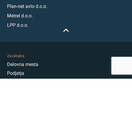
Plan-net avto d.o.o.
Metrel d.o.o.
LPP d.o.o.
Za iskalce
Delovna mesta
Podjetja
Karierni nasveti
Akademija
Karierni sejem
MojePrvoDelo
Hekatoni
Pogosta vprašanja