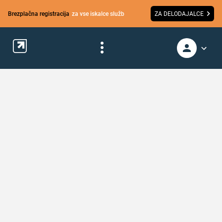
Brezplačna registracija
za vse iskalce služb
ZA DELODAJALCE