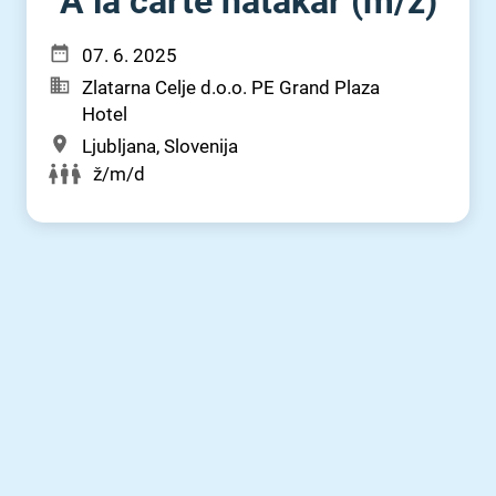
A la carte natakar (m⁠/⁠ž)
07. 6. 2025
Zlatarna Celje d.o.o. PE Grand Plaza
Hotel
Ljubljana, Slovenija
ž/m/d