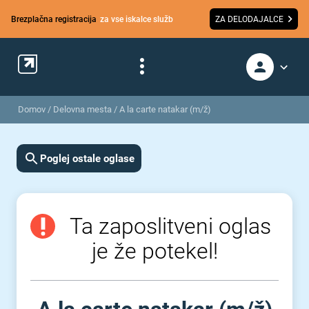
Brezplačna registracija
za vse iskalce služb
ZA DELODAJALCE
Domov
/
Delovna mesta
/
A la carte natakar (m/ž)
Poglej ostale oglase
Ta zaposlitveni oglas
je že potekel!