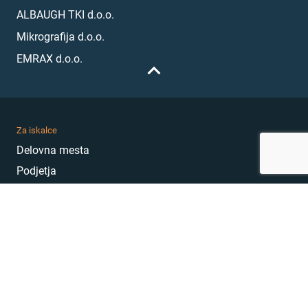
ALBAUGH TKI d.o.o.
Mikrografija d.o.o.
EMRAX d.o.o.
Za iskalce
Delovna mesta
Podjetja
Karierni nasveti
Akademija
Karierni sejem
MojePrvoDelo
Hekatoni
Pogosta vprašanja