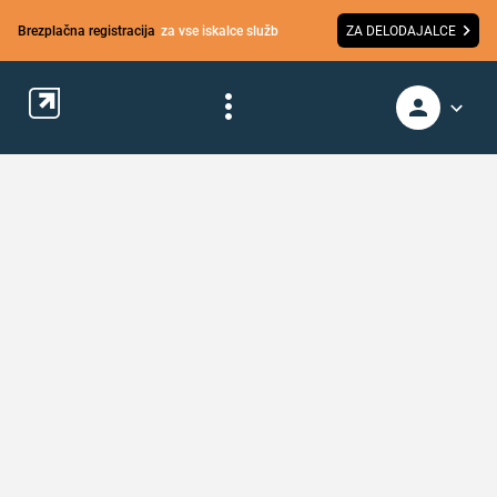
Brezplačna registracija
za vse iskalce služb
ZA DELODAJALCE