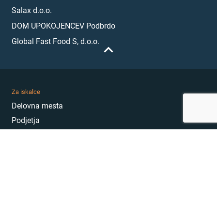
Salax d.o.o.
DOM UPOKOJENCEV Podbrdo
Global Fast Food S, d.o.o.
Za iskalce
Delovna mesta
Podjetja
Karierni nasveti
Akademija
Karierni sejem
MojePrvoDelo
Hekatoni
Pogosta vprašanja