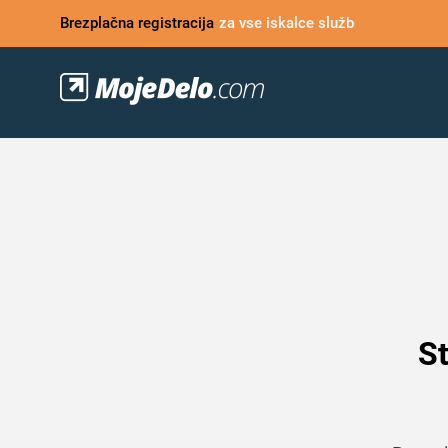
Brezplačna registracija
za vse iskalce služb
St