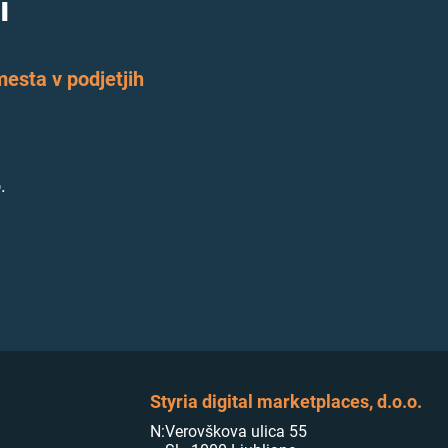
i
esta v podjetjih
.
Styria digital marketplaces, d.o.o.
N:
Verovškova ulica 55