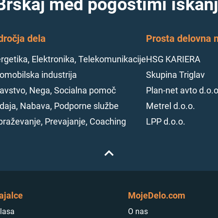
Brskaj med pogostimi iskanj
dročja dela
Prosta delovna m
rgetika, Elektronika, Telekomunikacije
HSG KARIERA
omobilska industrija
Skupina Triglav
avstvo, Nega, Socialna pomoč
Plan-net avto d.o.o
daja, Nabava, Podporne službe
Metrel d.o.o.
braževanje, Prevajanje, Coaching
LPP d.o.o.
ajalce
MojeDelo.com
lasa
O nas