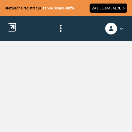
Brezplačna registracija
za vse iskalce služb
ZA DELODAJALCE