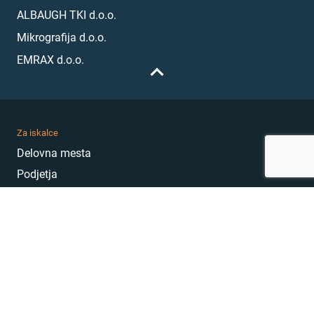
ALBAUGH TKI d.o.o.
Mikrografija d.o.o.
EMRAX d.o.o.
Za iskalce
Delovna mesta
Podjetja
Karierni nasveti
Akademija
Karierni sejem
MojePrvoDelo
Hekatoni
Pogosta vprašanja