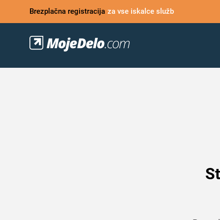
Brezplačna registracija
za vse iskalce služb
St