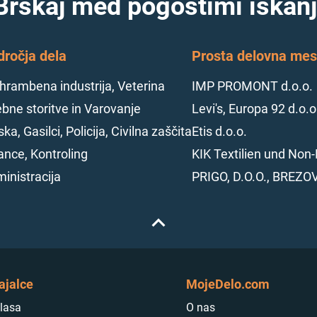
Brskaj med pogostimi iskanj
dročja dela
Prosta delovna mest
hrambena industrija, Veterina
IMP PROMONT d.o.o.
bne storitve in Varovanje
Levi's, Europa 92 d.o.o
ska, Gasilci, Policija, Civilna zaščita
Etis d.o.o.
ance, Kontroling
KIK Textilien und Non-
inistracija
PRIGO, D.O.O., BREZO
ajalce
MojeDelo.com
lasa
O nas