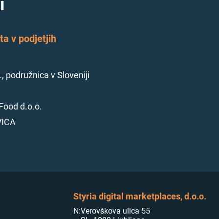
i
a v podjetjih
., podružnica v Sloveniji
Food d.o.o.
VICA
Styria digital marketplaces, d.o.o.
N:
Verovškova ulica 55