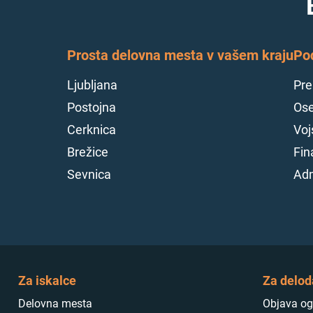
Prosta delovna mesta v vašem kraju
Po
Ljubljana
Pre
Postojna
Ose
Cerknica
Voj
Brežice
Fin
Sevnica
Adm
Za iskalce
Za delod
Delovna mesta
Objava og