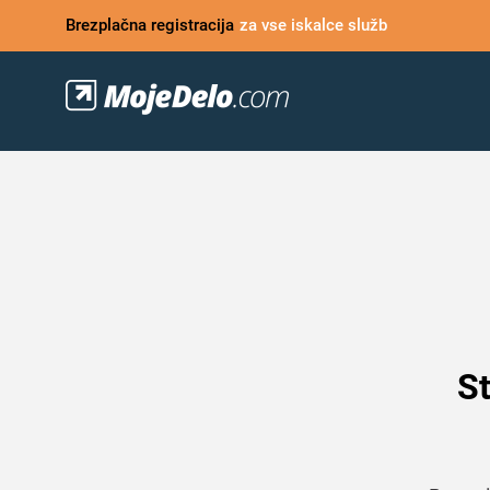
Brezplačna registracija
za vse iskalce služb
St