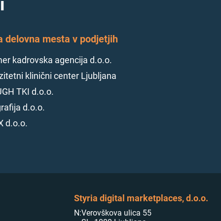
i
a delovna mesta v podjetjih
r kadrovska agencija d.o.o.
itetni klinični center Ljubljana
GH TKI d.o.o.
rafija d.o.o.
 d.o.o.
Styria digital marketplaces, d.o.o.
N:
Verovškova ulica 55