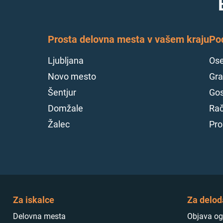
Prosta delovna mesta v vašem kraju
Po
Ljubljana
Ose
Novo mesto
Gra
Šentjur
Gos
Domžale
Rač
Žalec
Pro
Za iskalce
Za delod
Delovna mesta
Objava og