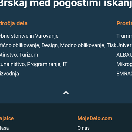
Brskaj med pogostimi iskanj
dročja dela
Prost
bne storitve in Varovanje
Trumme
fično oblikovanje, Design, Modno oblikovanje, Tisk
Univerz
tinstvo, Turizem
ALBAU
unalništvo, Programiranje, IT
Mikrog
izvodnja
EMRAX
ajalce
MojeDelo.com
lasa
O nas