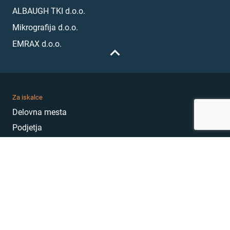
ALBAUGH TKI d.o.o.
Mikrografija d.o.o.
EMRAX d.o.o.
Za iskalce
Delovna mesta
Podjetja
Karierni nasveti
Akademija
Karierni sejem
MojePrvoDelo
Hekatoni
Pogosta vprašanja