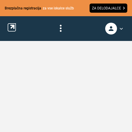
Brezplačna registracija
za vse iskalce služb
ZA DELODAJALCE