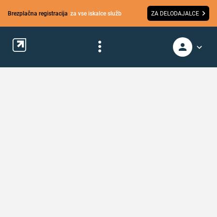
Brezplačna registracija
za vse iskalce služb
ZA DELODAJALCE