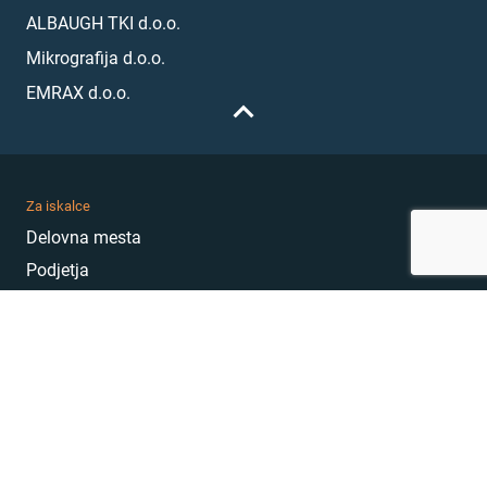
ALBAUGH TKI d.o.o.
Mikrografija d.o.o.
EMRAX d.o.o.
Za iskalce
Delovna mesta
Podjetja
Karierni nasveti
Akademija
Karierni sejem
MojePrvoDelo
Hekatoni
Pogosta vprašanja