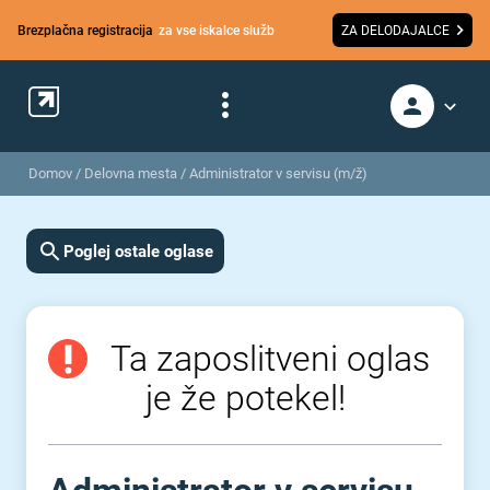
Brezplačna registracija
za vse iskalce služb
ZA DELODAJALCE
Domov
/
Delovna mesta
/
Administrator v servisu (m/ž)
Poglej ostale oglase
Ta zaposlitveni oglas
je že potekel!