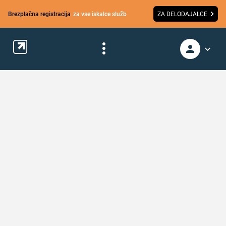
Brezplačna registracija
za vse iskalce služb
ZA DELODAJALCE