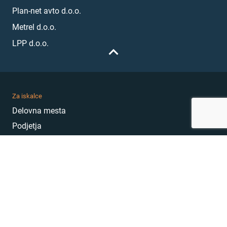
Plan-net avto d.o.o.
Metrel d.o.o.
LPP d.o.o.
Za iskalce
Delovna mesta
Podjetja
Karierni nasveti
Akademija
Karierni sejem
MojePrvoDelo
Hekatoni
Pogosta vprašanja