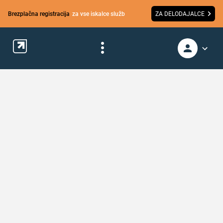
Brezplačna registracija
za vse iskalce služb
ZA DELODAJALCE