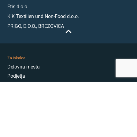
Etis d.o.o.
KIK Textilien und Non-Food d.o.o.
PRIGO, D.O.O., BREZOVICA
Za iskalce
Delovna mesta
Podjetja
Karierni nasveti
Akademija
Karierni sejem
MojePrvoDelo
Hekatoni
Pogosta vprašanja