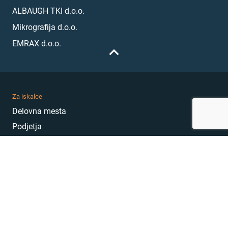
ALBAUGH TKI d.o.o.
Mikrografija d.o.o.
EMRAX d.o.o.
Za iskalce
Delovna mesta
Podjetja
Karierni nasveti
Akademija
Karierni sejem
MojePrvoDelo
Hekatoni
Pogosta vprašanja