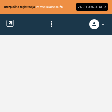
Brezplačna registracija
za vse iskalce služb
ZA DELODAJALCE