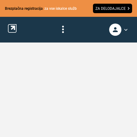
Brezplačna registracija
za vse iskalce služb
ZA DELODAJALCE