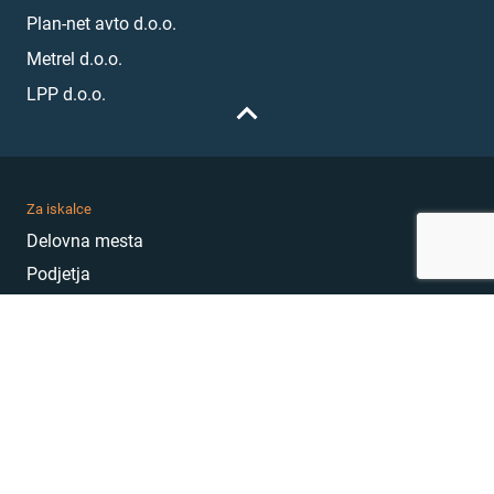
Plan-net avto d.o.o.
Metrel d.o.o.
LPP d.o.o.
Za iskalce
Delovna mesta
Podjetja
Karierni nasveti
Akademija
Karierni sejem
MojePrvoDelo
Hekatoni
Pogosta vprašanja