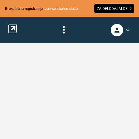
Brezplačna registracija
za vse iskalce služb
ZA DELODAJALCE