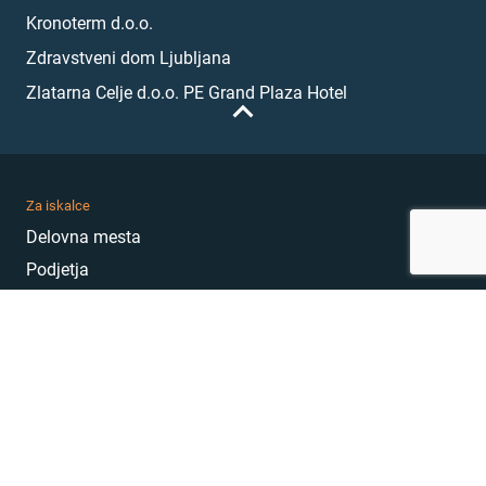
Kronoterm d.o.o.
Zdravstveni dom Ljubljana
Zlatarna Celje d.o.o. PE Grand Plaza Hotel
Za iskalce
Delovna mesta
Podjetja
Karierni nasveti
Akademija
Karierni sejem
MojePrvoDelo
Hekatoni
Pogosta vprašanja