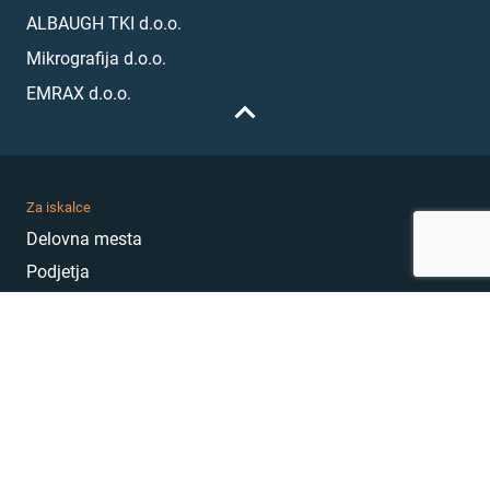
ALBAUGH TKI d.o.o.
Mikrografija d.o.o.
EMRAX d.o.o.
Za iskalce
Delovna mesta
Podjetja
Karierni nasveti
Akademija
Karierni sejem
MojePrvoDelo
Hekatoni
Pogosta vprašanja