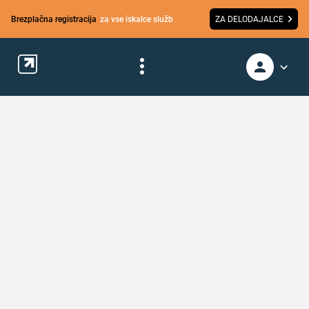
Brezplačna registracija
za vse iskalce služb
ZA DELODAJALCE