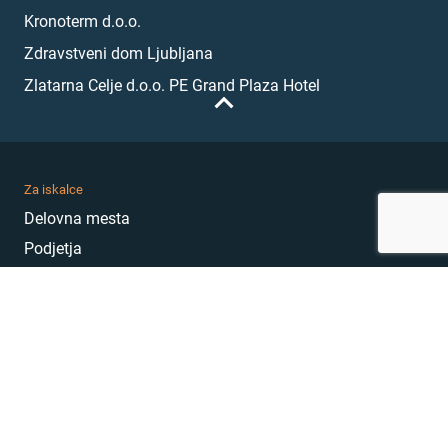
Kronoterm d.o.o.
Zdravstveni dom Ljubljana
Zlatarna Celje d.o.o. PE Grand Plaza Hotel
Za iskalce
Delovna mesta
Podjetja
Karierni nasveti
Akademija
Karierni sejem
MojePrvoDelo
Hekatoni
Pogosta vprašanja