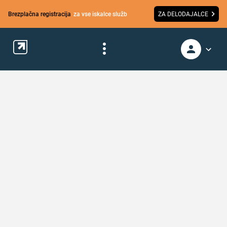
Brezplačna registracija
za vse iskalce služb
ZA DELODAJALCE