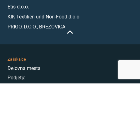
Etis d.o.o.
KIK Textilien und Non-Food d.o.o.
PRIGO, D.O.O., BREZOVICA
Za iskalce
Delovna mesta
Podjetja
Karierni nasveti
Akademija
Karierni sejem
MojePrvoDelo
Hekatoni
Pogosta vprašanja