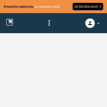
Brezplačna registracija
za vse iskalce služb
ZA DELODAJALCE