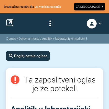
Brezplačna registracija
za vse iskalce služb
ZA DELODAJALCE
Domov
/
Delovna mesta
/
Analitik v laboratorijski medicini I
Poglej ostale oglase
Ta zaposlitveni oglas
je že potekel!