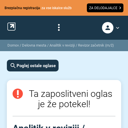
Brezplačna registracija
za vse iskalce služb
ZA DELODAJALCE
Domov
/
Delovna mesta
/
Analitik v reviziji / Revizor začetnik (m/ž)
Poglej ostale oglase
Ta zaposlitveni oglas
je že potekel!