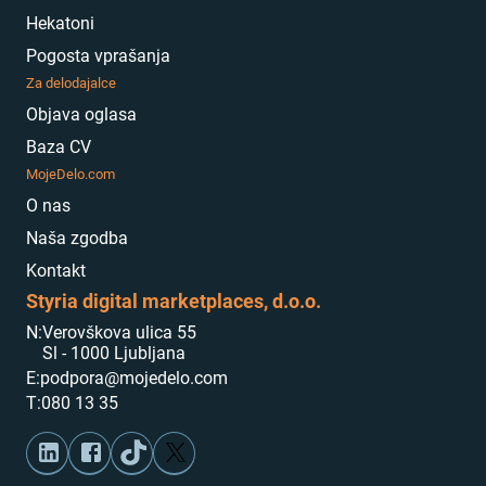
Hekatoni
Pogosta vprašanja
Za delodajalce
Objava oglasa
Baza CV
MojeDelo.com
O nas
Naša zgodba
Kontakt
Styria digital marketplaces, d.o.o.
N:
Verovškova ulica 55
Sl - 1000 Ljubljana
E:
podpora@mojedelo.com
T:
080 13 35