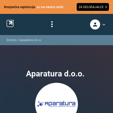
Brezplačna registracija
za vse iskalce služb
ZA DELODAJALCE
Domov
/
Aparatura d.o.o.
Aparatura d.o.o.