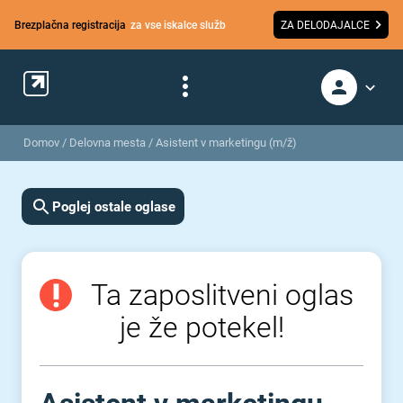
Brezplačna registracija
za vse iskalce služb
ZA DELODAJALCE
Domov
/
Delovna mesta
/
Asistent v marketingu (m/ž)
Poglej ostale oglase
Ta zaposlitveni oglas
je že potekel!