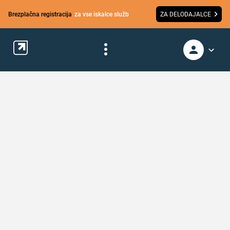
Brezplačna registracija
za vse iskalce služb
ZA DELODAJALCE