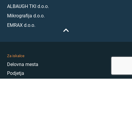
ALBAUGH TKI d.o.o.
Mikrografija d.o.o.
EMRAX d.o.o.
Za iskalce
Delovna mesta
Podjetja
Karierni nasveti
Akademija
Karierni sejem
MojePrvoDelo
Hekatoni
Pogosta vprašanja