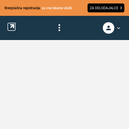
Brezplačna registracija
za vse iskalce služb
ZA DELODAJALCE