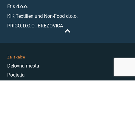
Etis d.o.o.
KIK Textilien und Non-Food d.o.o.
PRIGO, D.O.O., BREZOVICA
Za iskalce
Delovna mesta
Podjetja
Karierni nasveti
Akademija
Karierni sejem
MojePrvoDelo
Hekatoni
Pogosta vprašanja