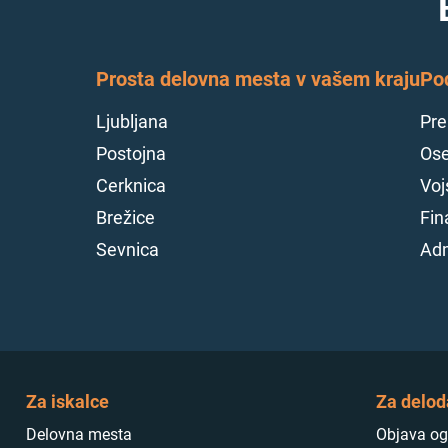
Prosta delovna mesta v vašem kraju
Po
Ljubljana
Pre
Postojna
Ose
Cerknica
Voj
Brežice
Fin
Sevnica
Adm
Za iskalce
Za delod
Delovna mesta
Objava og