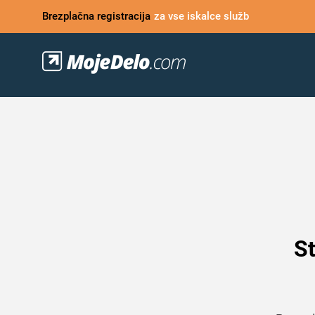
Brezplačna registracija
za vse iskalce služb
St