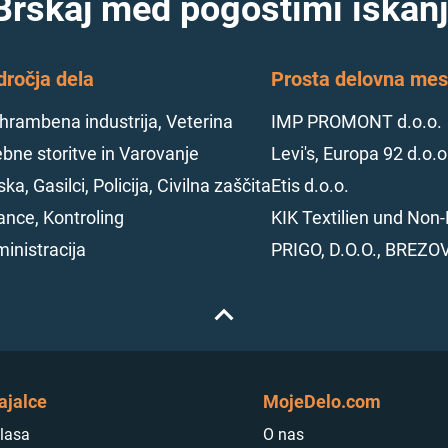
Brskaj med pogostimi iskanj
dročja dela
Prosta delovna mest
hrambena industrija, Veterina
IMP PROMONT d.o.o.
bne storitve in Varovanje
Levi's, Europa 92 d.o.o
ska, Gasilci, Policija, Civilna zaščita
Etis d.o.o.
ance, Kontroling
KIK Textilien und Non-
inistracija
PRIGO, D.O.O., BREZO
ajalce
MojeDelo.com
lasa
O nas