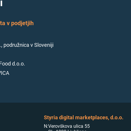
i
a v podjetjih
., podružnica v Sloveniji
Food d.o.o.
VICA
Styria digital marketplaces, d.o.o.
N:
Verovškova ulica 55