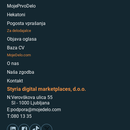
MojePrvoDelo
Hekatoni
Pogosta vprašanja
Za delodajalce
Objava oglasa
Baza CV
MojeDelo.com
O nas
Naša zgodba
Kontakt
Styria digital marketplaces, d.o.o.
N:
Verovškova ulica 55
Sl - 1000 Ljubljana
E:
podpora@mojedelo.com
T:
080 13 35