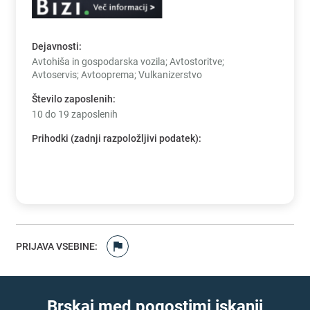
Dejavnosti
:
Avtohiša in gospodarska vozila; Avtostoritve;
Avtoservis; Avtooprema; Vulkanizerstvo
Število zaposlenih
:
10 do 19 zaposlenih
Prihodki (zadnji razpoložljivi podatek)
:
PRIJAVA VSEBINE
:
Brskaj med pogostimi iskanji