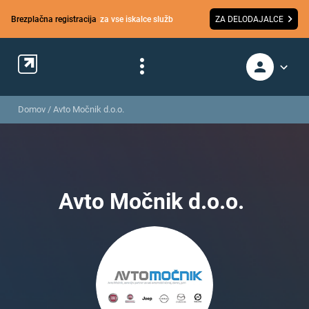
Brezplačna registracija
za vse iskalce služb
ZA DELODAJALCE
Domov
/
Avto Močnik d.o.o.
Avto Močnik d.o.o.