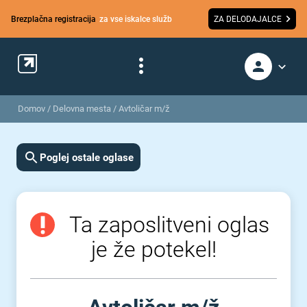
Brezplačna registracija
za vse iskalce služb
ZA DELODAJALCE
Domov
/
Delovna mesta
/
Avtoličar m/ž
Poglej ostale oglase
Ta zaposlitveni oglas
je že potekel!