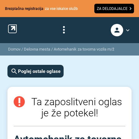
Brezplačna registracija
za vse iskalce služb
ZA DELODAJALCE
Domov
/
Delovna mesta
/
Avtomehanik za tovorna vozila m/ž
Poglej ostale oglase
Ta zaposlitveni oglas
je že potekel!