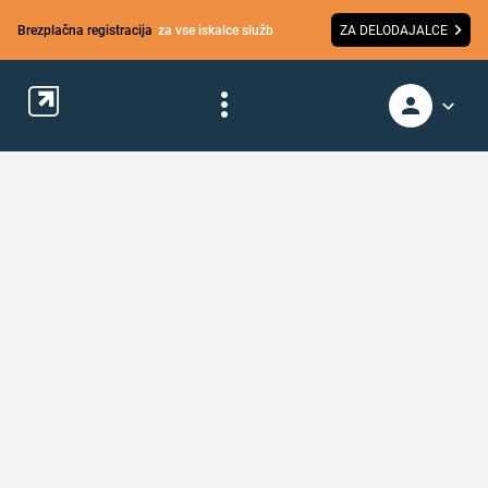
Brezplačna registracija
za vse iskalce služb
ZA DELODAJALCE