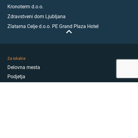
Kronoterm d.o.o.
Zdravstveni dom Ljubljana
Zlatarna Celje d.o.o. PE Grand Plaza Hotel
Za iskalce
Delovna mesta
Podjetja
Karierni nasveti
Akademija
Karierni sejem
MojePrvoDelo
Hekatoni
Pogosta vprašanja