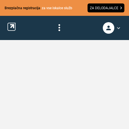
Brezplačna registracija
za vse iskalce služb
ZA DELODAJALCE