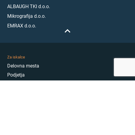
ALBAUGH TKI d.o.o.
Mikrografija d.o.o.
EMRAX d.o.o.
Za iskalce
Delovna mesta
Podjetja
Karierni nasveti
Akademija
Karierni sejem
MojePrvoDelo
Hekatoni
Pogosta vprašanja