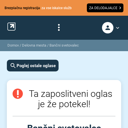
Brezplačna registracija
za vse iskalce služb
ZA DELODAJALCE
Domov
/
Delovna mesta
/
Bančni svetovalec
Poglej ostale oglase
Ta zaposlitveni oglas
je že potekel!