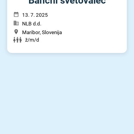
Bančni svetovalec
13. 7. 2025
NLB d.d.
Maribor, Slovenija
ž/m/d