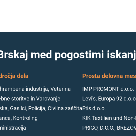
Brskaj med pogostimi iskanj
dročja dela
Prosta delovna mest
hrambena industrija, Veterina
IMP PROMONT d.o.o.
bne storitve in Varovanje
Levi's, Europa 92 d.o.o
ska, Gasilci, Policija, Civilna zaščita
Etis d.o.o.
ance, Kontroling
KIK Textilien und Non-
inistracija
PRIGO, D.O.O., BREZO