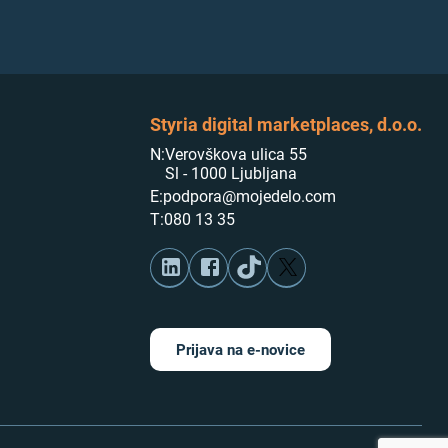
Styria digital marketplaces, d.o.o.
N:
Verovškova ulica 55
Sl - 1000 Ljubljana
E:
podpora@mojedelo.com
T:
080 13 35
Prijava na e-novice