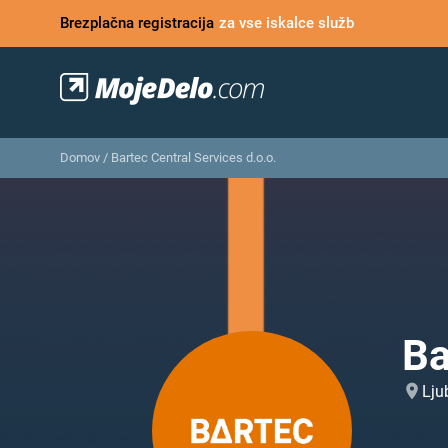
Brezplačna registracija
za vse iskalce služb
Domov
/
Bartec Central Services d.o.o.
Ba
Lju