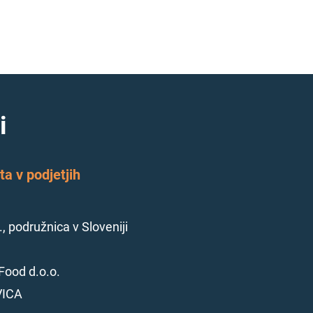
i
a v podjetjih
., podružnica v Sloveniji
Food d.o.o.
VICA