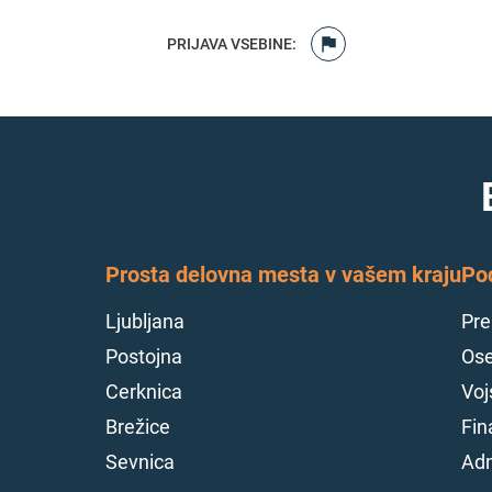
PRIJAVA VSEBINE
:
Prosta delovna mesta v vašem kraju
Po
Ljubljana
Pre
Postojna
Ose
Cerknica
Voj
Brežice
Fin
Sevnica
Adm