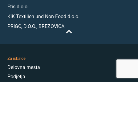
Etis d.o.o.
KIK Textilien und Non-Food d.o.o.
PRIGO, D.O.O., BREZOVICA
Za iskalce
Delovna mesta
Podjetja
Karierni nasveti
Akademija
Karierni sejem
MojePrvoDelo
Hekatoni
Pogosta vprašanja