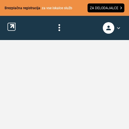
Brezplačna registracija
za vse iskalce služb
ZA DELODAJALCE