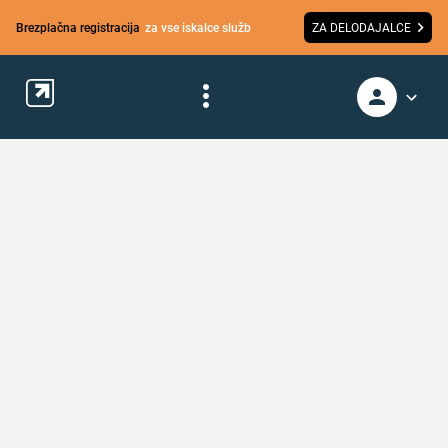
Brezplačna registracija
za vse iskalce služb
ZA DELODAJALCE