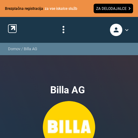
Brezplačna registracija
za vse iskalce služb
ZA DELODAJALCE
Domov
/
Billa AG
Billa AG