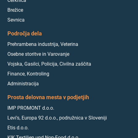
Cerknica
Brežice
Sevnica
Področja dela
Prehrambena industrija, Veterina
Osebne storitve in Varovanje
Vojska, Gasilci, Policija, Civilna zaščita
Finance, Kontroling
Administracija
Prosta delovna mesta v podjetjih
IMP PROMONT d.o.o.
Levi's, Europa 92 d.o.o., podružnica v Sloveniji
Etis d.o.o.
KIK Textilien und Non-Food d.o.o.