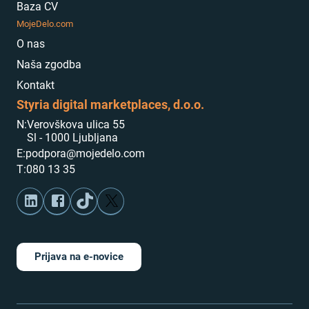
Baza CV
MojeDelo.com
O nas
Naša zgodba
Kontakt
Styria digital marketplaces, d.o.o.
N:
Verovškova ulica 55
Sl - 1000 Ljubljana
E:
podpora@mojedelo.com
T:
080 13 35
Prijava na e-novice