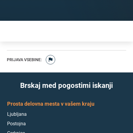
PRIJAVA VSEBINE
:
Brskaj med pogostimi iskanji
Prosta delovna mesta v vašem kraju
Ljubljana
Postojna