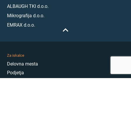
ALBAUGH TKI d.o.o.
Mikrografija d.o.o.
EMRAX d.o.o.
Za iskalce
Delovna mesta
Podjetja
Karierni nasveti
Akademija
Karierni sejem
MojePrvoDelo
Hekatoni
Pogosta vprašanja