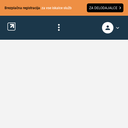
Brezplačna registracija
za vse iskalce služb
ZA DELODAJALCE