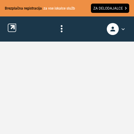
Brezplačna registracija
za vse iskalce služb
ZA DELODAJALCE