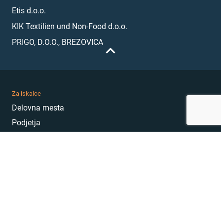
Etis d.o.o.
KIK Textilien und Non-Food d.o.o.
PRIGO, D.O.O., BREZOVICA
Za iskalce
Delovna mesta
Podjetja
Karierni nasveti
Akademija
Karierni sejem
MojePrvoDelo
Hekatoni
Pogosta vprašanja