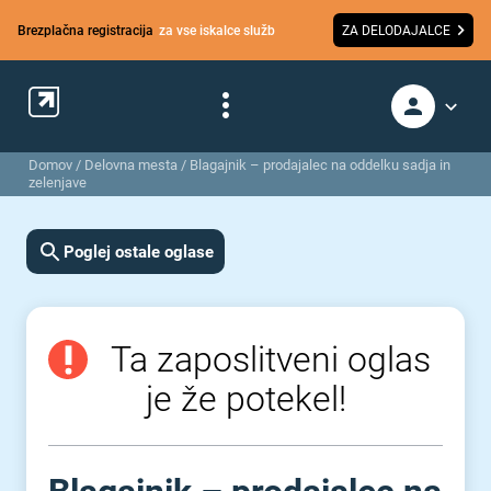
Brezplačna registracija
za vse iskalce služb
ZA DELODAJALCE
Domov
/
Delovna mesta
/
Blagajnik – prodajalec na oddelku sadja in
zelenjave
Poglej ostale oglase
Ta zaposlitveni oglas
je že potekel!