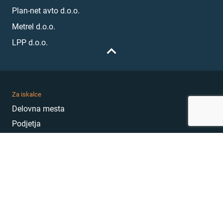
Plan-net avto d.o.o.
Metrel d.o.o.
LPP d.o.o.
Za iskalce
Delovna mesta
Podjetja
Karierni nasveti
Akademija
Karierni sejem
MojePrvoDelo
Hekatoni
Pogosta vprašanja