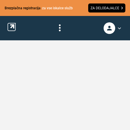
Brezplačna registracija
za vse iskalce služb
ZA DELODAJALCE