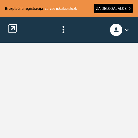
Brezplačna registracija
za vse iskalce služb
ZA DELODAJALCE