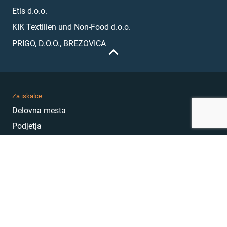
Etis d.o.o.
KIK Textilien und Non-Food d.o.o.
PRIGO, D.O.O., BREZOVICA
Za iskalce
Delovna mesta
Podjetja
Karierni nasveti
Akademija
Karierni sejem
MojePrvoDelo
Hekatoni
Pogosta vprašanja