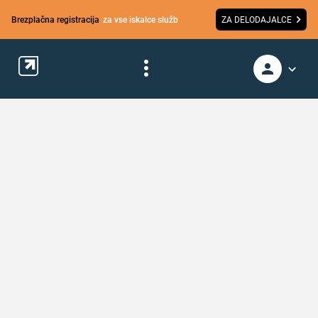
Brezplačna registracija
za vse iskalce služb
ZA DELODAJALCE