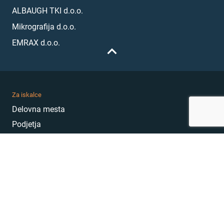
ALBAUGH TKI d.o.o.
Mikrografija d.o.o.
EMRAX d.o.o.
Za iskalce
Delovna mesta
Podjetja
Karierni nasveti
Akademija
Karierni sejem
MojePrvoDelo
Hekatoni
Pogosta vprašanja