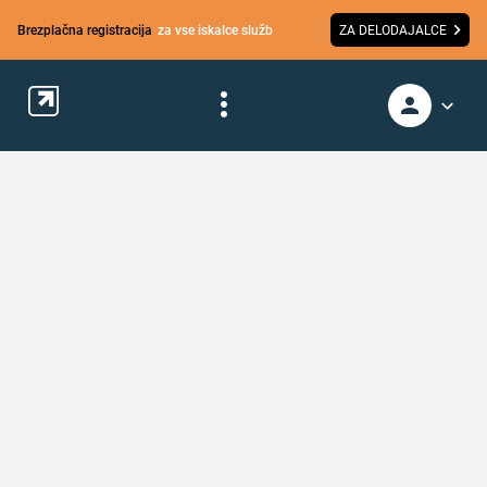
Brezplačna registracija
za vse iskalce služb
ZA DELODAJALCE