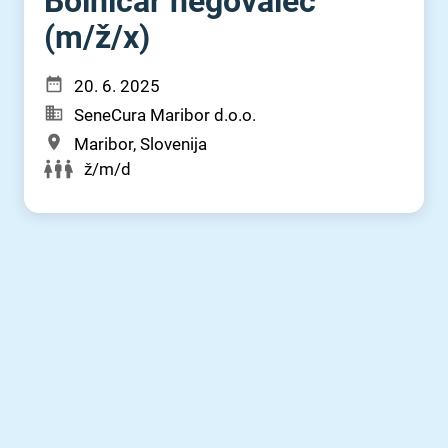
Bolničar negovalec
(m⁠/⁠ž⁠/⁠x)
20. 6. 2025
SeneCura Maribor d.o.o.
Maribor, Slovenija
ž/m/d