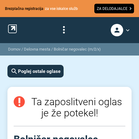
Brezplačna registracija
za vse iskalce služb
ZA DELODAJALCE
Domov
/
Delovna mesta
/
Bolničar negovalec (m/ž/x)
Poglej ostale oglase
Ta zaposlitveni oglas
je že potekel!