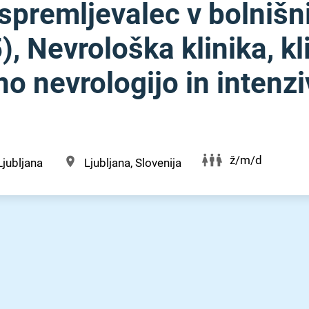
spremljevalec v bolnišn
, Nevrološka klinika, kl
o nevrologijo in intenz
ž/m/d
Ljubljana
Ljubljana, Slovenija