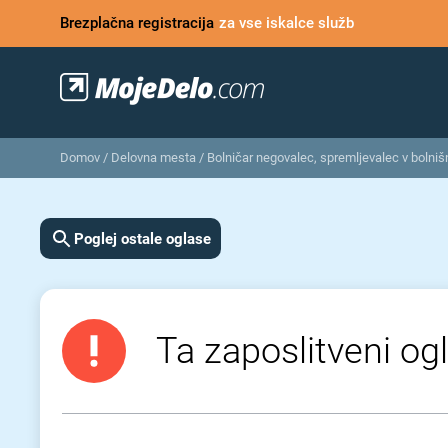
Brezplačna registracija
za vse iskalce služb
Domov
/
Delovna mesta
/
Bolničar negovalec, spremljevalec v bolnišn
Poglej ostale oglase
Ta zaposlitveni ogl