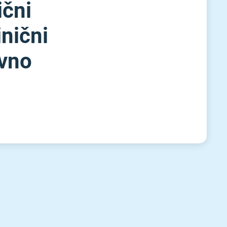
ični
inični
ivno