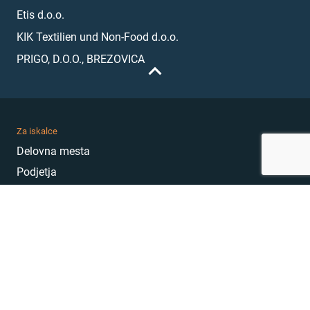
Etis d.o.o.
KIK Textilien und Non-Food d.o.o.
PRIGO, D.O.O., BREZOVICA
Za iskalce
Delovna mesta
Podjetja
Karierni nasveti
Akademija
Karierni sejem
MojePrvoDelo
Hekatoni
Pogosta vprašanja