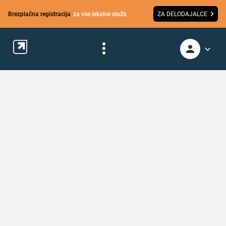
Brezplačna registracija
za vse iskalce služb
ZA DELODAJALCE