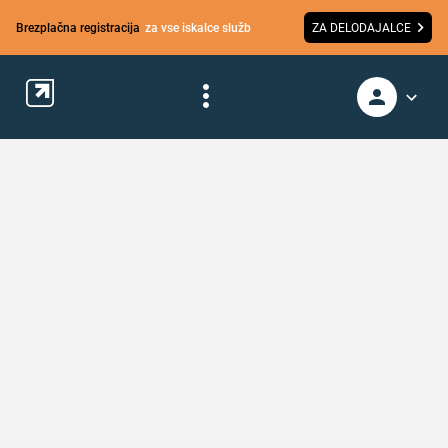
Brezplačna registracija
za vse iskalce služb
ZA DELODAJALCE