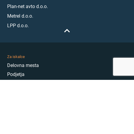
Plan-net avto d.o.o.
Metrel d.o.o.
LPP d.o.o.
Za iskalce
Delovna mesta
Podjetja
Karierni nasveti
Akademija
Karierni sejem
MojePrvoDelo
Hekatoni
Pogosta vprašanja