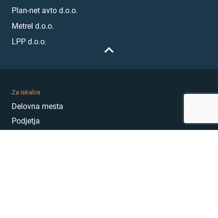
Plan-net avto d.o.o.
Metrel d.o.o.
LPP d.o.o.
Za iskalce
Delovna mesta
Podjetja
Karierni nasveti
Akademija
Karierni sejem
MojePrvoDelo
Hekatoni
Pogosta vprašanja