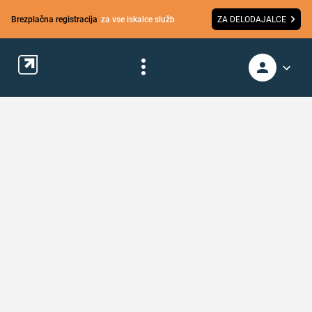
Brezplačna registracija
za vse iskalce služb
ZA DELODAJALCE