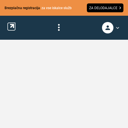
Brezplačna registracija
za vse iskalce služb
ZA DELODAJALCE