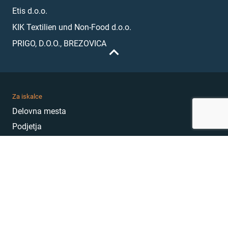
Etis d.o.o.
KIK Textilien und Non-Food d.o.o.
PRIGO, D.O.O., BREZOVICA
Za iskalce
Delovna mesta
Podjetja
Karierni nasveti
Akademija
Karierni sejem
MojePrvoDelo
Hekatoni
Pogosta vprašanja