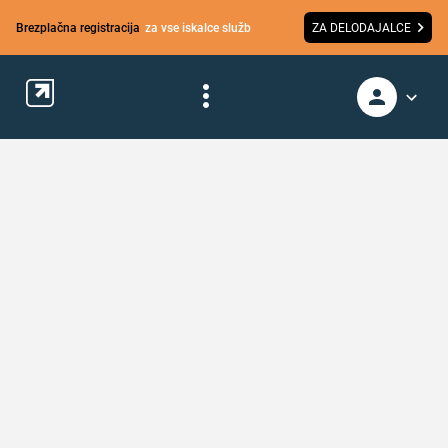
Brezplačna registracija
za vse iskalce služb
ZA DELODAJALCE