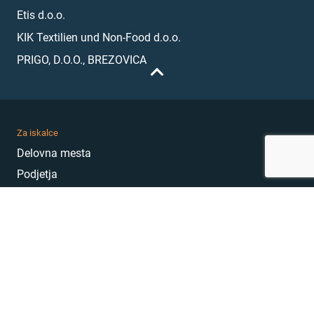
Etis d.o.o.
KIK Textilien und Non-Food d.o.o.
PRIGO, D.O.O., BREZOVICA
Za iskalce
Delovna mesta
Podjetja
Karierni nasveti
Akademija
Karierni sejem
MojePrvoDelo
Hekatoni
Pogosta vprašanja